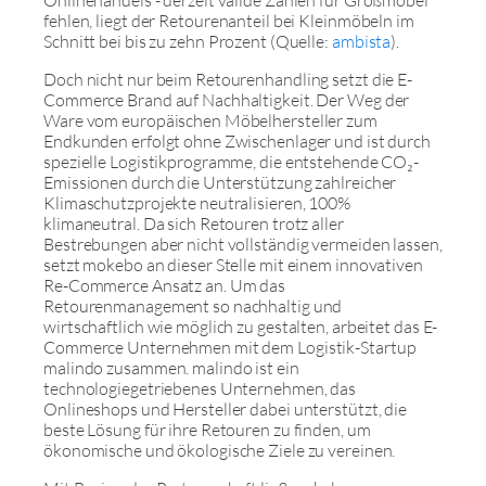
fehlen, liegt der Retourenanteil bei Kleinmöbeln im
Schnitt bei bis zu zehn Prozent (Quelle:
ambista
).
Doch nicht nur beim Retourenhandling setzt die E-
Commerce Brand auf Nachhaltigkeit. Der Weg der
Ware vom europäischen Möbelhersteller zum
Endkunden erfolgt ohne Zwischenlager und ist durch
spezielle Logistikprogramme, die entstehende CO₂-
Emissionen durch die Unterstützung zahlreicher
Klimaschutzprojekte neutralisieren, 100%
klimaneutral. Da sich Retouren trotz aller
Bestrebungen aber nicht vollständig vermeiden lassen,
setzt mokebo an dieser Stelle mit einem innovativen
Re-Commerce Ansatz an. Um das
Retourenmanagement so nachhaltig und
wirtschaftlich wie möglich zu gestalten, arbeitet das E-
Commerce Unternehmen mit dem Logistik-Startup
malindo zusammen. malindo ist ein
technologiegetriebenes Unternehmen, das
Onlineshops und Hersteller dabei unterstützt, die
beste Lösung für ihre Retouren zu finden, um
ökonomische und ökologische Ziele zu vereinen.