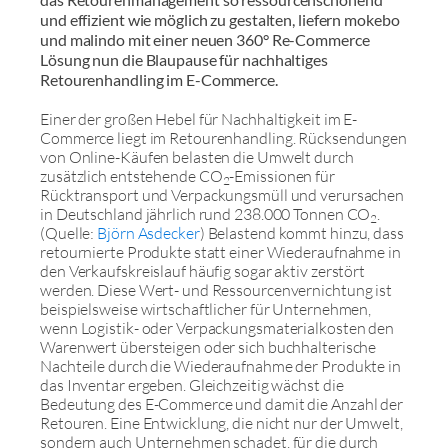
und effizient wie möglich zu gestalten, liefern mokebo
und malindo mit einer neuen 360° Re-Commerce
Lösung nun die Blaupause für nachhaltiges
Retourenhandling im E-Commerce.
Einer der großen Hebel für Nachhaltigkeit im E-
Commerce liegt im Retourenhandling. Rücksendungen
von Online-Käufen belasten die Umwelt durch
zusätzlich entstehende CO
-Emissionen für
2
Rücktransport und Verpackungsmüll und verursachen
in Deutschland jährlich rund 238.000 Tonnen CO
.
2
(Quelle:
Björn Asdecker
) Belastend kommt hinzu, dass
retournierte Produkte statt einer Wiederaufnahme in
den Verkaufskreislauf häufig sogar aktiv zerstört
werden. Diese Wert- und Ressourcenvernichtung ist
beispielsweise wirtschaftlicher für Unternehmen,
wenn Logistik- oder Verpackungsmaterialkosten den
Warenwert übersteigen oder sich buchhalterische
Nachteile durch die Wiederaufnahme der Produkte in
das Inventar ergeben. Gleichzeitig wächst die
Bedeutung des E-Commerce und damit die Anzahl der
Retouren. Eine Entwicklung, die nicht nur der Umwelt,
sondern auch Unternehmen schadet, für die durch