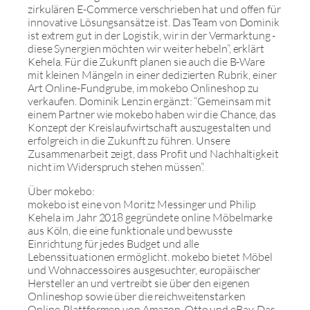
zirkulären E-Commerce verschrieben hat und offen für
innovative Lösungsansätze ist. Das Team von Dominik
ist extrem gut in der Logistik, wir in der Vermarktung -
diese Synergien möchten wir weiter hebeln”, erklärt
Kehela. Für die Zukunft planen sie auch die B-Ware
mit kleinen Mängeln in einer dedizierten Rubrik, einer
Art Online-Fundgrube, im mokebo Onlineshop zu
verkaufen. Dominik Lenzin ergänzt: “Gemeinsam mit
einem Partner wie mokebo haben wir die Chance, das
Konzept der Kreislaufwirtschaft auszugestalten und
erfolgreich in die Zukunft zu führen. Unsere
Zusammenarbeit zeigt, dass Profit und Nachhaltigkeit
nicht im Widerspruch stehen müssen”.
Über mokebo:
mokebo ist eine von Moritz Messinger und Philip
Kehela im Jahr 2018 gegründete online Möbelmarke
aus Köln, die eine funktionale und bewusste
Einrichtung für jedes Budget und alle
Lebenssituationen ermöglicht. mokebo bietet Möbel
und Wohnaccessoires ausgesuchter, europäischer
Hersteller an und vertreibt sie über den eigenen
Onlineshop sowie über die reichweitenstarken
Online-Plattformen von Amazon, Otto und eBay. Das