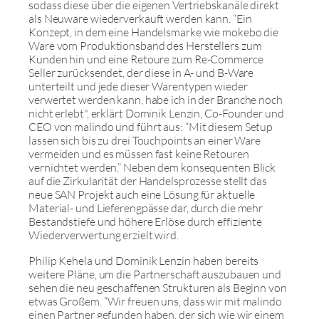
sodass diese über die eigenen Vertriebskanäle direkt
als Neuware wiederverkauft werden kann. “Ein
Konzept, in dem eine Handelsmarke wie mokebo die
Ware vom Produktionsband des Herstellers zum
Kunden hin und eine Retoure zum Re-Commerce
Seller zurücksendet, der diese in A- und B-Ware
unterteilt und jede dieser Warentypen wieder
verwertet werden kann, habe ich in der Branche noch
nicht erlebt", erklärt Dominik Lenzin, Co-Founder und
CEO von malindo und führt aus: “Mit diesem Setup
lassen sich bis zu drei Touchpoints an einer Ware
vermeiden und es müssen fast keine Retouren
vernichtet werden.” Neben dem konsequenten Blick
auf die Zirkularität der Handelsprozesse stellt das
neue SAN Projekt auch eine Lösung für aktuelle
Material- und Lieferengpässe dar, durch die mehr
Bestandstiefe und höhere Erlöse durch effiziente
Wiederverwertung erzielt wird.
Philip Kehela und Dominik Lenzin haben bereits
weitere Pläne, um die Partnerschaft auszubauen und
sehen die neu geschaffenen Strukturen als Beginn von
etwas Großem. “Wir freuen uns, dass wir mit malindo
einen Partner gefunden haben, der sich wie wir einem