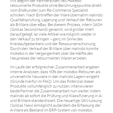
Mit Beginn der Partnerschaft ließ mokebo
retournierte Produkte ohne Berührungspunkte direkt
vom Endkunden zum Re-Commerce Spezialist
schicken. Nach Eintreffen der Ware übernahm malindo
Qualitätsprüfung, Lagerung und Verkauf der Retouren
als B-Ware über eBay. Bei diesem Prozess, intern SASH
(Sold as Second Hand) genannt, wird großer Wert
darauf gelegt, so viele Artikel wie möglich wieder in
den Verkauf zu bringen – ganz im Sinne des
Kreislaufgedankens und der Ressourcenschonung.
Durch den Verkauf der B-Ware über malindo konnte
mokebo in der Vergangenheit über die Hälfte des
Neupreises der retournierten Waren erzielen.
Im Laufe der erfolgreichen Zusammenarbeit ergaben
interne Analysen, dass 90% der mokebo-Retouren als
unversehrte Neuware in den malindo Lagern eingeht
(Gründe hierfür im FAQ). Um das Potenzial dieser
Produkte vollumfänglich zu nutzen, intensivieren
beide Partner die Zusammenarbeit nun weiter, indem
malindo ab sofort die Prüfung und Klassifizierung in A-
und B-Ware standardisiert. Die neuartige SAN-Lösung
(Sold as New) ermöglicht außerdem die Erfassung der
A-Ware als Bestand im ERP-System von mokebo,