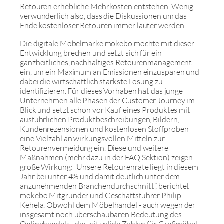
Retouren erhebliche Mehrkosten entstehen. Wenig
verwunderlich also, dass die Diskussionen um das
Ende kostenloser Retouren immer lauter werden.
Die digitale Möbelmarke mokebo möchte mit dieser
Entwicklung brechen und setzt sich für ein
ganzheitliches, nachhaltiges Retourenmanagement
ein, um ein Maximum an Emissionen einzusparen und
dabei die wirtschaftlich stärkste Lösung zu
identifizieren. Für dieses Vorhaben hat das junge
Unternehmen alle Phasen der Customer Journey im
Blick und setzt schon vor Kauf eines Produktes mit
ausführlichen Produktbeschreibungen, Bildern,
Kundenrezensionen und kostenlosen Stoffproben
eine Vielzahl an wirkungsvollen Mitteln zur
Retourenvermeidung ein. Diese und weitere
Maßnahmen (mehr dazu in der FAQ Sektion) zeigen
große Wirkung: “Unsere Retourenrate liegt in diesem
Jahr bei unter 4% und damit deutlich unter dem
anzunehmenden Branchendurchschnitt”, berichtet
mokebo Mitgründer und Geschäftsführer Philip
Kehela. Obwohl dem Möbelhandel - auch wegen der
insgesamt noch überschaubaren Bedeutung des
Onlinehandels - derzeit valide Zahlen für Großmöbel